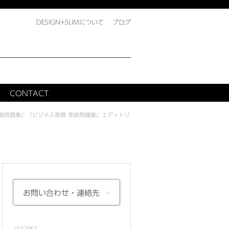
DESIGN+SLIMについて
ブログ
CONTACT
拠問題集』『ビジネス基礎 準拠問題集』エディトリ
お問い合わせ・
連絡先
WORKS