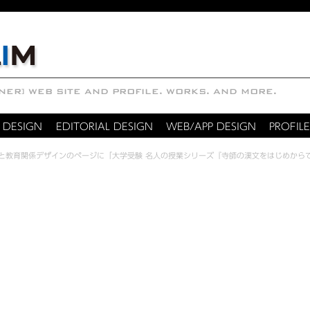
 DESIGN
EDITORIAL DESIGN
WEB/APP DESIGN
PROFILE
と教育関係デザインのページに「大学受験 名人の授業シリーズ『寺師の漢文をはじめから