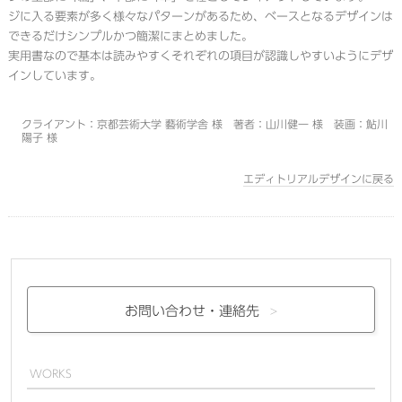
ジに入る要素が多く様々なパターンがあるため、ベースとなるデザインは
できるだけシンプルかつ簡潔にまとめました。
実用書なので基本は読みやすくそれぞれの項目が認識しやすいようにデザ
インしています。
クライアント：京都芸術大学 藝術学舎 様 著者：山川健一 様 装画：鮎川
陽子 様
エディトリアルデザインに戻る
お問い合わせ・
連絡先
WORKS