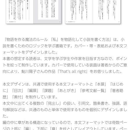
『物語を作る魔法のルール 「私」を物語化して小説を書く方法』は、小
説を書くためのロジックを学ぶ書籍です。カバー・帯・表紙および本文フ
ォーマットをデザインしました。
本書の想定する読者は、文学を学ぶ学生や作家を目指す方なので、ポイン
トを絞って制作しています。カバーで使用している装画は著者からのご意
向により、鮎川陽子さんの作品『That’s all right』をお借りしました。
本文デザインは、共通で使用する本文フォーマットと「本扉」「はじめ
に」「目次」「編扉」「課題」「あとがき」「参考文献一覧」「著者略
歴」「奥付」を制作しています。
本文中に出てくる複数の「見出し」の扱い、引用文、箇条書き、強調、語
句解説などは、共通のものと単体で使用するものを個別にデザインしまし
た。
編の中に章がある構造になっているので、本文フォーマットでは奇数ペー
ジの上部に「編」、下部に「章」を柱としてレイアウトしています。ペー