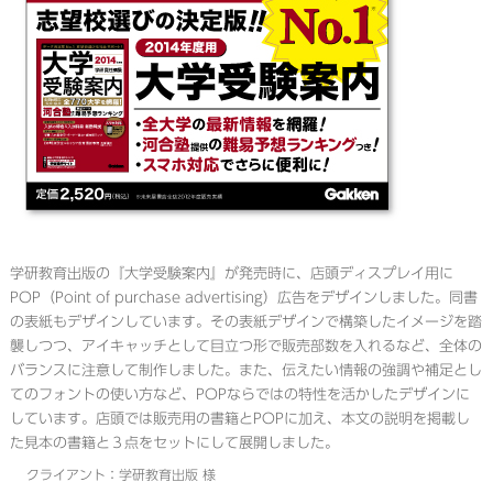
学研教育出版の『大学受験案内』が発売時に、店頭ディスプレイ用に
POP（Point of purchase advertising）広告をデザインしました。同書
の表紙もデザインしています。その表紙デザインで構築したイメージを踏
襲しつつ、アイキャッチとして目立つ形で販売部数を入れるなど、全体の
バランスに注意して制作しました。また、伝えたい情報の強調や補足とし
てのフォントの使い方など、POPならではの特性を活かしたデザインに
しています。店頭では販売用の書籍とPOPに加え、本文の説明を掲載し
た見本の書籍と３点をセットにして展開しました。
クライアント：学研教育出版 様