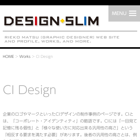
HOME
>
Works
>
CI Design
CI Design
企業のロゴやマークといったCIデザインの制作事例のページです。CIと
は、「コーポレート・アイデンティティ」の略語です。CIには「一目見て
記憶に残る個性」と「様々な使い方に対応出来る汎用性の高さ」という
『相反する要求を満たす必要』があります。後者の汎用性の高さとは、例