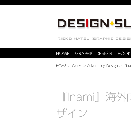
HOME
GRAPHIC DESIGN
BOOK
HOME
>
Works
>
Advertising Design
>
『I
『Inami』海
ザイン