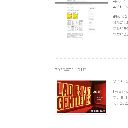
本サイ
4K）
iPho
性能が大
ましいも
れないこと
2020年01月01日
202
I wish
す。 旧
て、202