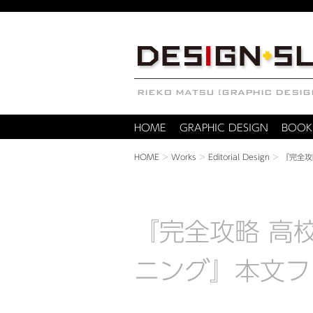
HOME
GRAPHIC DESIGN
BOOK
HOME
>
Works
>
Editorial Design
>
『完全攻
『完全攻略 高
ニング』本文フ