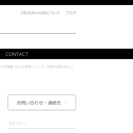
DESIGN+SLIMについて
ブログ
CONTACT
>
大学受験 名人の授業シリーズ『寺師の漢文をはじ
お問い合わせ・
連絡先
カテゴリー