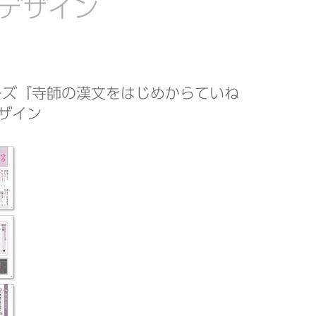
デザイン
ーズ『寺師の漢文をはじめからていね
ザイン