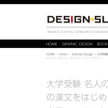
HOME
GRAPHIC DESIGN
BOOK
HOME
>
Works
>
Editorial Design
>
大学受験
めからていねいに』本文フォーマットデザイン
大学受験 名人
の漢文をはじめ