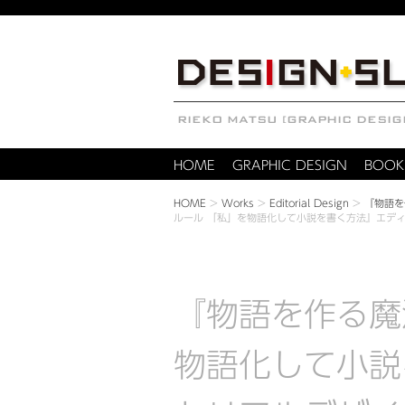
HOME
GRAPHIC DESIGN
BOOK
HOME
>
Works
>
Editorial Design
>
『物語を
ルール 「私」を物語化して小説を書く方法』エデ
『物語を作る魔
物語化して小説