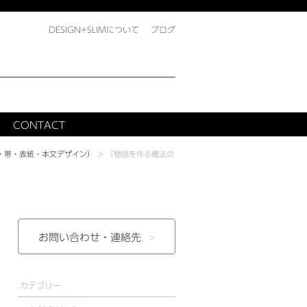
DESIGN+SLIMについて
ブログ
CONTACT
・帯・表紙・本文デザイン）
>
『物語を作る魔法の
お問い合わせ・
連絡先
カテゴリー