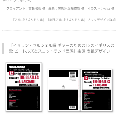
デザインしました。
クライアント：実教出版 様 編者：実教出版編修部 様 イラスト：vska 様
『アルゴリズムドリル』『実践アルゴリズムドリル』ブックデザイン詳細
『イョラン・セルシェル編 ギターのための12のイギリスの
歌 ビートルズとスコットランド民謡』楽譜 表紙デザイン