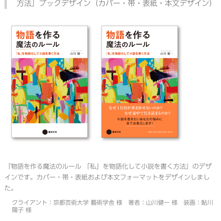
方法』ブックデザイン（カバー・帯・表紙・本文デザイン）
『物語を作る魔法のルール 「私」を物語化して小説を書く方法』のデザ
インです。カバー・帯・表紙および本文フォーマットをデザインしまし
た。
クライアント：京都芸術大学 藝術学舎 様 著者：山川健一 様 装画：鮎川
陽子 様