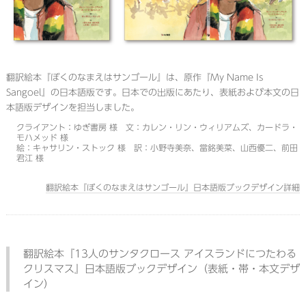
翻訳絵本『ぼくのなまえはサンゴール』は、原作『My Name Is
Sangoel』の日本語版です。日本での出版にあたり、表紙および本文の日
本語版デザインを担当しました。
クライアント：ゆぎ書房 様 文：カレン・リン・ウィリアムズ、カードラ・
モハメッド 様
絵：キャサリン・ストック 様 訳：小野寺美奈、當銘美菜、山西優二、前田
君江 様
翻訳絵本『ぼくのなまえはサンゴール』日本語版ブックデザイン詳細
翻訳絵本『13人のサンタクロース アイスランドにつたわる
クリスマス』日本語版ブックデザイン（表紙・帯・本文デザ
イン）