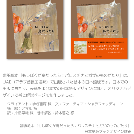
翻訳絵本『もしぼくが鳥だったら：パレスチナとガザのものがたり』は、
UAE（アラブ首長国連邦）で出版された絵本の日本語版です。日本での
出版にあたり、表紙および本文の日本語版デザインに加え、オリジナルデ
ザインで帯と解説ページを制作しました。
クライアント：ゆぎ書房 様 文：ファーティマ・シャラフェッディーン
様 絵：アマル 様
訳：片桐早織 様 巻末解説：鈴木啓之 様
翻訳絵本『もしぼくが鳥だったら：パレスチナとガザのものがたり』
日本語版ブックデザイン詳細