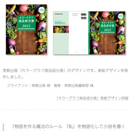
実教出版『カラーグラフ食品成分表』のデザインです。表紙デザインを制
作しました。
クライアント：実教出版 様 著者：実教出版編修部 様
『カラーグラフ食品成分表』表紙デザイン詳細
『物語を作る魔法のルール 「私」を物語化して小説を書く